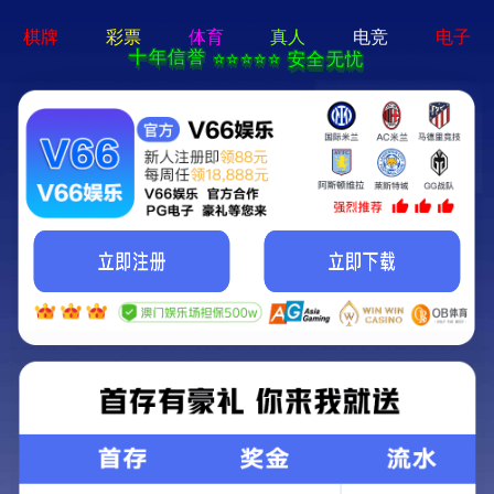
银河国际galaxy网站登录-手机App下载
银河国际galaxy网站登录欢迎您！ 客服热线：
18633480908
主页
>
产品中心
>
混凝土搅拌站
>
混凝土搅拌站